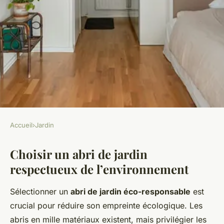
Accueil
›
Jardin
JARDIN
Choisir un abri de jardin
Abri de jardin et écologie :
respectueux de l’environnement
comment faire les bons choix
?
Sélectionner un
abri de jardin éco-responsable
est
crucial pour réduire son empreinte écologique. Les
Olivia
•
20 décembre 2024
•
9 min de lecture
abris en mille matériaux existent, mais privilégier les