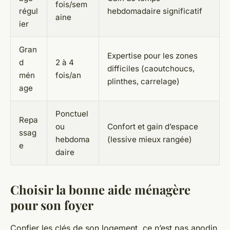
fois/sem
régul
hebdomadaire significatif
aine
ier
Gran
Expertise pour les zones
d
2 à 4
difficiles (caoutchoucs,
mén
fois/an
plinthes, carrelage)
age
Ponctuel
Repa
ou
Confort et gain d’espace
ssag
hebdoma
(lessive mieux rangée)
e
daire
Choisir la bonne aide ménagère
pour son foyer
Confier les clés de son logement, ce n’est pas anodin.