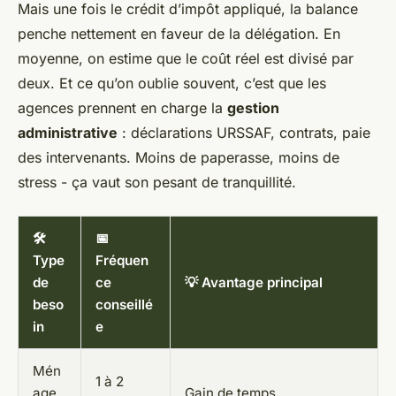
Mais une fois le crédit d’impôt appliqué, la balance
penche nettement en faveur de la délégation. En
moyenne, on estime que le coût réel est divisé par
deux. Et ce qu’on oublie souvent, c’est que les
agences prennent en charge la
gestion
administrative
: déclarations URSSAF, contrats, paie
des intervenants. Moins de paperasse, moins de
stress - ça vaut son pesant de tranquillité.
🛠️
📅
Type
Fréquen
de
ce
💡 Avantage principal
beso
conseillé
in
e
Mén
1 à 2
age
Gain de temps