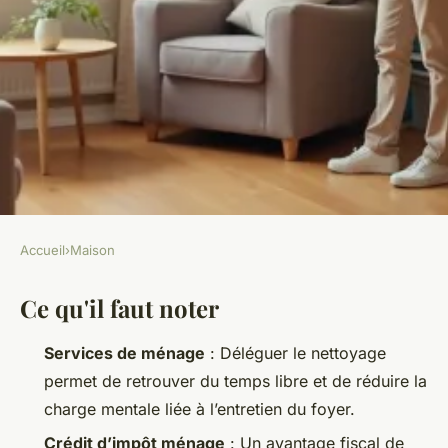
Accueil
›
Maison
MAISON
Ce qu'il faut noter
Optimiser votre temps avec
une femme de ménage à Laval
Services de ménage
: Déléguer le nettoyage
permet de retrouver du temps libre et de réduire la
Aubine
•
08/06/2026 10:06
•
9 min de lecture
charge mentale liée à l’entretien du foyer.
Crédit d’impôt ménage
: Un avantage fiscal de