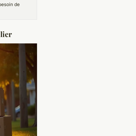
besoin de
lier