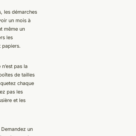
s, les démarches
oir un mois à
ent même un
rs les
t papiers.
 n’est pas la
oîtes de tailles
Étiquetez chaque
iez pas les
sière et les
on. Demandez un