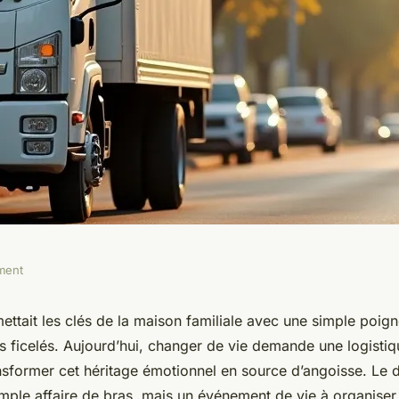
ment
vice
ettait les clés de la maison familiale avec une simple poig
s ficelés. Aujourd’hui, changer de vie demande une logistiq
un trajet sans
nsformer cet héritage émotionnel en source d’angoisse. L
imple affaire de bras, mais un événement de vie à organiser