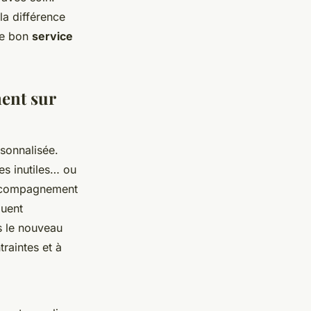
la différence
 le bon
service
ent sur
sonnalisée.
es inutiles… ou
’accompagnement
luent
s le nouveau
raintes et à