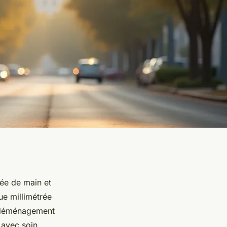
née de main et
ue millimétrée
e déménagement
 avec soin.