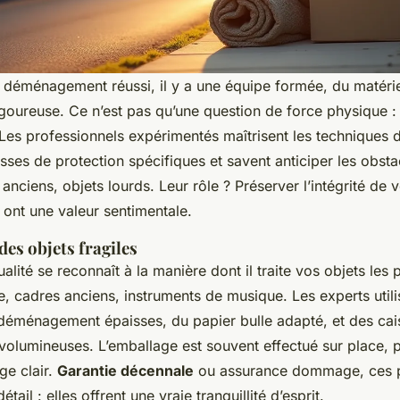
 déménagement réussi, il y a une équipe formée, du matérie
oureuse. Ce n’est pas qu’une question de force physique : c
 Les professionnels expérimentés maîtrisent les techniques 
usses de protection spécifiques et savent anticiper les obsta
 anciens, objets lourds. Leur rôle ? Préserver l’intégrité de 
 ont une valeur sentimentale.
des objets fragiles
alité se reconnaît à la manière dont il traite vos objets les 
te, cadres anciens, instruments de musique. Les experts util
déménagement épaisses, du papier bulle adapté, et des cai
volumineuses. L’emballage est souvent effectué sur place, p
e clair.
Garantie décennale
ou assurance dommage, ces p
étail : elles offrent une vraie tranquillité d’esprit.