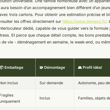
solution universelle. Une famille nombreuse avec un appart
s aura besoin d’un accompagnement bien différent d’un jeune
vec trois cartons. Pour obtenir une estimation précise et b
nsulter les offres directement sur
https://www.demeco.fr/
. 
interlocuteur dédié, capable de vous guider vers la formule 
tress. Et parce que chaque détail compte, les bons prestata
ns de vie - déménagement en semaine, le week-end, ou mêm
📦 Emballage
🧩 Démontage
👥 Profil idéal
Non inclus
Sur demande
Autonome, peu de
Fragiles
Inclus
Familles, objets d
uniquement