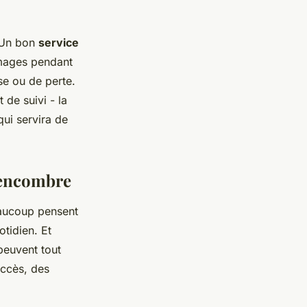
. Un bon
service
mages pendant
se ou de perte.
 de suivi - la
qui servira de
s encombre
eaucoup pensent
tidien. Et
peuvent tout
accès, des