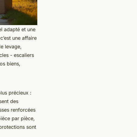
l adapté et une
’est une affaire
de levage,
cles - escaliers
vos biens,
plus précieux :
isent des
sses renforcées
ièce par pièce,
rotections sont