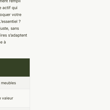
ement rempli
 actif qui
loquer votre
L’essentiel ?
juste, sans
ires s’adaptent
e à
 meubles
e valeur