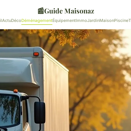
📰
Guide Maisonaz
l
Actu
Déco
Déménagement
Équipement
Immo
Jardin
Maison
Piscine
T