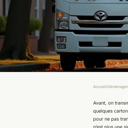
Accueil
›
Déménage
DÉMÉNAGEMENT
Optimiser votre ser
Avant, on transm
quelques carton
déménagement pour 
pour ne pas tra
n’est plus une s