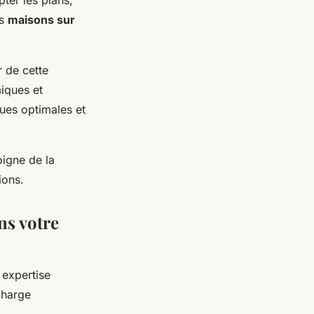
pter les plans,
es
maisons sur
r de cette
miques et
ues optimales et
igne de la
ions.
ns votre
 expertise
charge