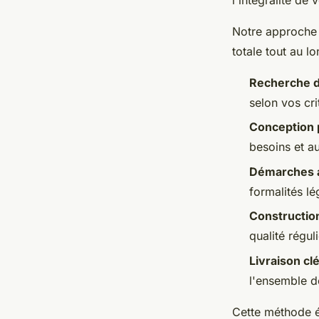
l'intégralité de
Notre approche 
totale tout au l
Recherche d
selon vos cri
Conception 
besoins et au
Démarches a
formalités l
Constructio
qualité régul
Livraison cl
l'ensemble d
Cette méthode é