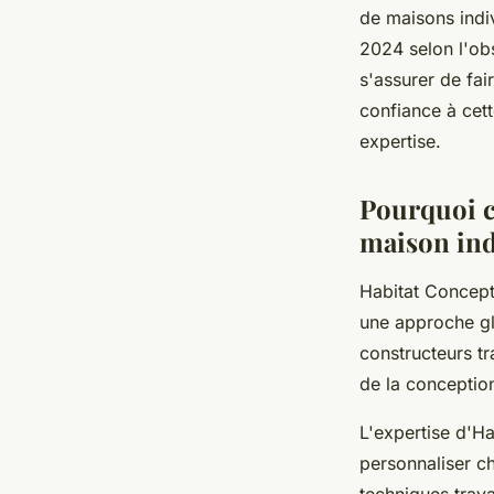
vous
de maisons indi
2024 selon l'obs
s'assurer de fai
Olivia
•
22 décembre 2025
•
8 min de lecture
confiance à cet
expertise.
Pourquoi c
maison ind
Habitat Concep
une approche gl
constructeurs tr
de la conception
L'expertise d'H
personnaliser ch