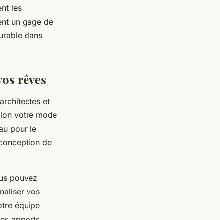
nt les
uent un gage de
durable dans
vos rêves
architectes et
elon votre mode
au pour le
conception de
ous pouvez
naliser vos
otre équipe
les apports