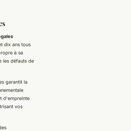
es
égales
t dix ans tous
propre à sa
e les défauts de
es garantit la
onnementale
et d'empreinte
risant vos
des