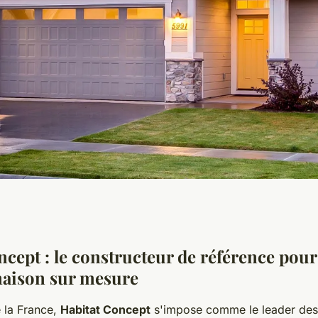
son : un
cept : le constructeur de référence pour
maison sur mesure
r mesure pour
 la France,
Habitat Concept
s'impose comme le leader des