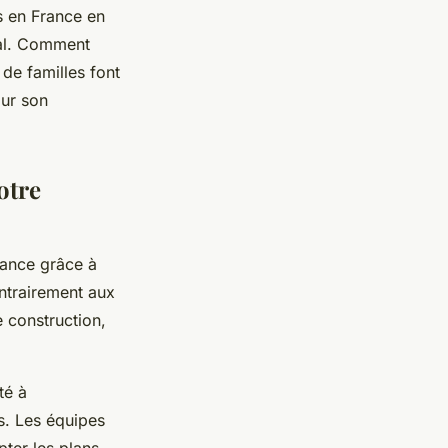
s en France en
ial. Comment
de familles font
ur son
otre
rance grâce à
ntrairement aux
e construction,
té à
s. Les équipes