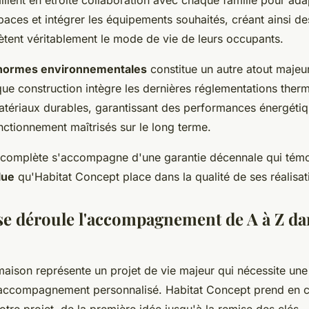
illent en étroite collaboration avec chaque famille pour ada
paces et intégrer les équipements souhaités, créant ainsi d
ètent véritablement le mode de vie de leurs occupants.
normes environnementales
constitue un autre atout majeu
ue construction intègre les dernières réglementations ther
matériaux durables, garantissant des performances énergétiq
nctionnement maîtrisés sur le long terme.
complète s'accompagne d'une garantie décennale qui témo
lue
qu'Habitat Concept place dans la qualité de ses réalisat
 déroule l'accompagnement de A à Z da
maison représente un projet de vie majeur qui nécessite une
 accompagnement personnalisé. Habitat Concept prend en 