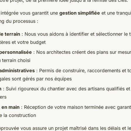
 votre projet, de la première idée jusqu'à la remise des clés.
intégrée vous garantit une
gestion simplifiée
et une tranquil
ong du processus :
e terrain
: Nous vous aidons à identifier et sélectionner le t
tères et votre budget
personnalisée
: Nos architectes créent des plans sur mesu
 terrain choisi
dministratives
: Permis de construire, raccordements et to
égales sont gérés par nos équipes
n
: Suivi rigoureux du chantier avec des artisans qualifiés et
iers
é en main
: Réception de votre maison terminée avec garant
e la construction
prouvée vous assure un projet maîtrisé dans les délais et l