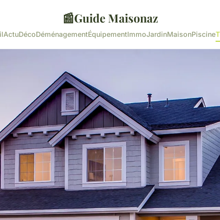
📰
Guide Maisonaz
l
Actu
Déco
Déménagement
Équipement
Immo
Jardin
Maison
Piscine
T