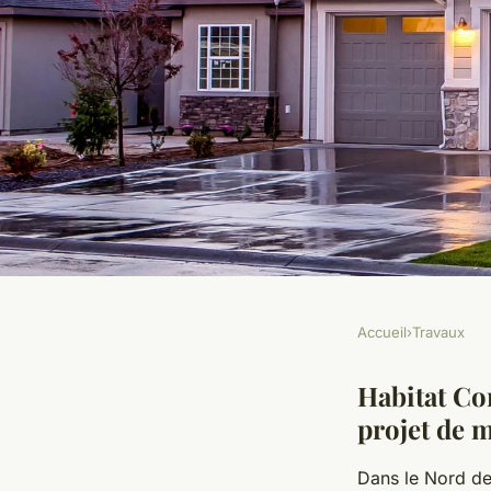
Accueil
›
Travaux
TRAVAUX
Habitat concept mai
Habitat Con
projet de 
accompagnement su
Dans le Nord de