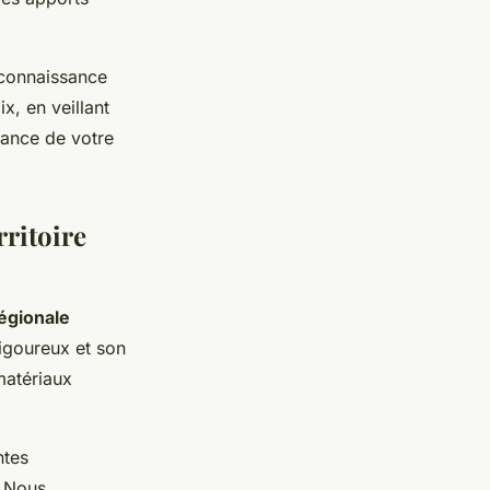
 connaissance
x, en veillant
rmance de votre
rritoire
égionale
rigoureux et son
matériaux
ntes
. Nous