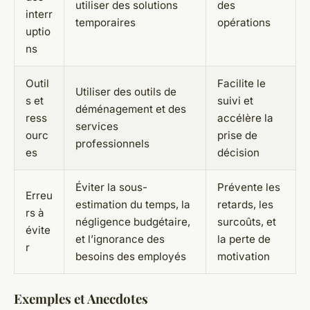
utiliser des solutions
des
interr
temporaires
opérations
uptio
ns
Outil
Facilite le
Utiliser des outils de
s et
suivi et
déménagement et des
ress
accélère la
services
ourc
prise de
professionnels
es
décision
Éviter la sous-
Prévente les
Erreu
estimation du temps, la
retards, les
rs à
négligence budgétaire,
surcoûts, et
évite
et l’ignorance des
la perte de
r
besoins des employés
motivation
Exemples et Anecdotes