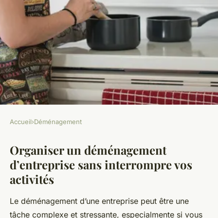
Accueil
›
Déménagement
DÉMÉNAGEMENT
Organiser un déménagement
Organiser un déménagement
d’entreprise sans interrompre vos
d'entreprise sans interrompre
activités
vos activités
Le déménagement d’une entreprise peut être une
Olivia
•
2 février 2025
•
7 min de lecture
tâche complexe et stressante, especialmente si vous