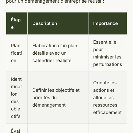
pour un déménagement d’entreprise réussi :
Étap
Description
Importance
e
Essentielle
Plani
Élaboration d’un plan
pour
ficati
détaillé avec un
minimiser les
on
calendrier réaliste
perturbations
Ident
Oriente les
ificat
Définir les objectifs et
actions et
ion
priorités du
alloue les
des
déménagement
ressources
obje
efficacement
ctifs
Éval