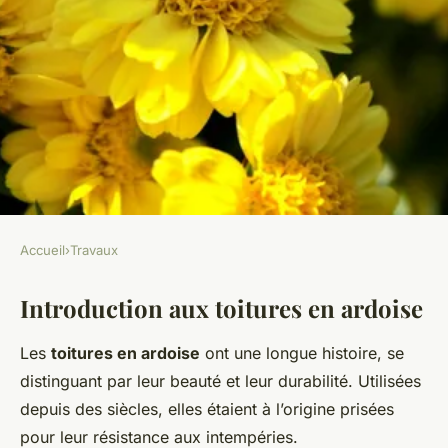
Accueil
›
Travaux
TRAVAUX
Introduction aux toitures en ardoise
Les toitures en ardoise: un
choix durable et élégant
Les
toitures en ardoise
ont une longue histoire, se
distinguant par leur beauté et leur durabilité. Utilisées
Olivia
•
20 décembre 2024
•
7 min de lecture
depuis des siècles, elles étaient à l’origine prisées
pour leur résistance aux intempéries.